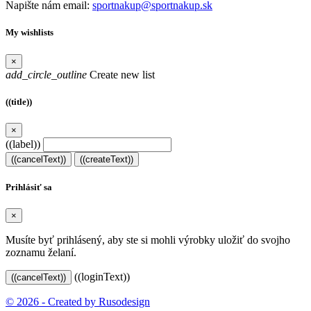
Napište nám email:
sportnakup@sportnakup.sk
My wishlists
×
add_circle_outline
Create new list
((title))
×
((label))
((cancelText))
((createText))
Prihlásiť sa
×
Musíte byť prihlásený, aby ste si mohli výrobky uložiť do svojho
zoznamu želaní.
((loginText))
((cancelText))
© 2026 - Created by Rusodesign