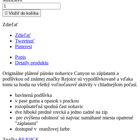

Vložiť do košíka
Zdieľať
Zdieľať
Tweetnuť
Pinterest
Popis
Detaily produktu
Originálne plátené pánske nohavice Canyon so záplatami a
podšívkou od známej značky Rejoice sú vypodšívkované a vďaka
tomu sa hodia na všetký voľnočasové aktivity v chladnejšom počasí.
bavlnená podšívka
v pase guma a opasok s prackou
rozopínateľná spodná čast nohavic
dve hlboké predné vrecká a jedno zadné na zip
pre zvýšenu odolnosť sú najviac namáhané miesta opatrené
"záplatami"
dostupné v oranžovej farbe
Značka
REJOICE