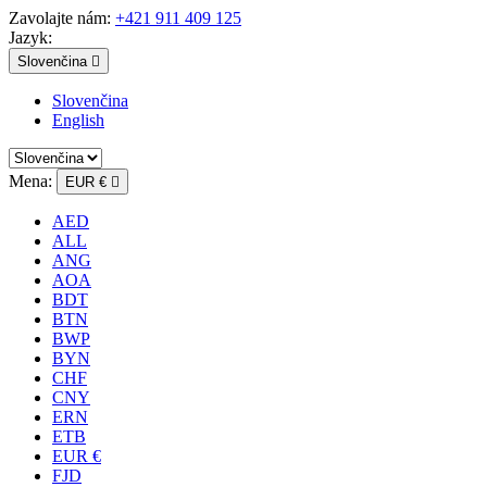
Zavolajte nám:
+421 911 409 125
Jazyk:
Slovenčina

Slovenčina
English
Mena:
EUR €

AED
ALL
ANG
AOA
BDT
BTN
BWP
BYN
CHF
CNY
ERN
ETB
EUR €
FJD