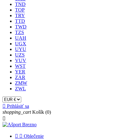
TND
TOP
TRY
TTD
TWD
TZS
UAH
UGX
UYU
UZS
VUV
WST
YER
ZAR
ZMW
ZWL

Prihlásiť sa
shopping_cart
Košík
(0)



Oblečenie