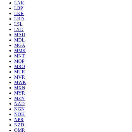
LAK
LBP
LKR
LRD
LSL
LYD
MAD
MDL
MGA
MMK
MNT
MOP
MRO
MUR
MVR
MWK
MXN
MYR
MZN
NAD
NGN
NOK
NPR
NZD
OMR