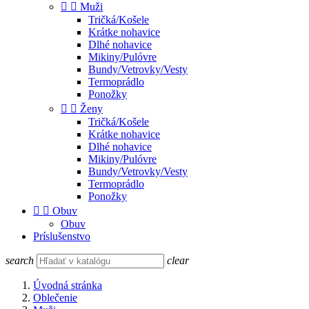


Muži
Tričká/Košele
Krátke nohavice
Dlhé nohavice
Mikiny/Pulóvre
Bundy/Vetrovky/Vesty
Termoprádlo
Ponožky


Ženy
Tričká/Košele
Krátke nohavice
Dlhé nohavice
Mikiny/Pulóvre
Bundy/Vetrovky/Vesty
Termoprádlo
Ponožky


Obuv
Obuv
Príslušenstvo
search
clear
Úvodná stránka
Oblečenie