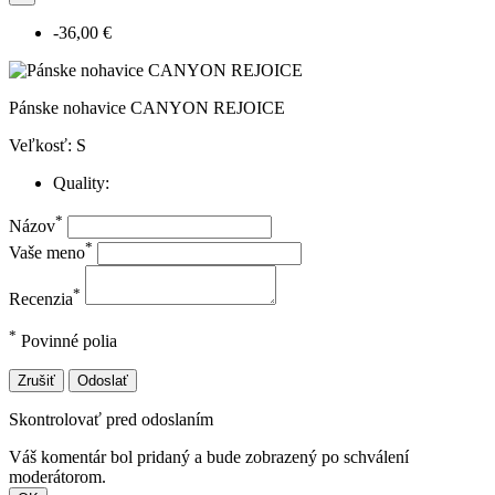
-36,00 €
Pánske nohavice CANYON REJOICE
Veľkosť: S
Quality:
*
Názov
*
Vaše meno
*
Recenzia
*
Povinné polia
Zrušiť
Odoslať
Skontrolovať pred odoslaním
Váš komentár bol pridaný a bude zobrazený po schválení
moderátorom.