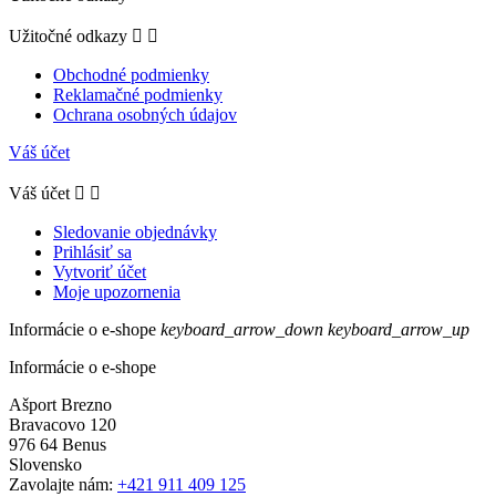
Užitočné odkazy


Obchodné podmienky
Reklamačné podmienky
Ochrana osobných údajov
Váš účet
Váš účet


Sledovanie objednávky
Prihlásiť sa
Vytvoriť účet
Moje upozornenia
Informácie o e-shope
keyboard_arrow_down
keyboard_arrow_up
Informácie o e-shope
Ašport Brezno
Bravacovo 120
976 64 Benus
Slovensko
Zavolajte nám:
+421 911 409 125