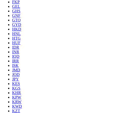
FKP
GEL
GHS
GNF
GTQ
GYD
HKD
HNL
HTG
HUF
IDR
INR
IQD
IRR
ISK
JMD
JOD
JPY
KES
KGS
KHR
KPW
KRW
KWD
KZT