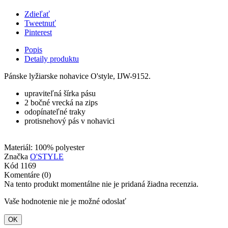
Zdieľať
Tweetnuť
Pinterest
Popis
Detaily produktu
Pánske lyžiarske nohavice O'style, IJW-9152.
upraviteľná šírka pásu
2 bočné vrecká na zips
odopínateľné traky
protisnehový pás v nohavici
Materiál: 100% polyester
Značka
O'STYLE
Kód
1169
Komentáre (0)
Na tento produkt momentálne nie je pridaná žiadna recenzia.
Vaše hodnotenie nie je možné odoslať
OK