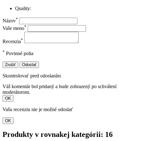
Quality:
*
Názov
*
Vaše meno
*
Recenzia
*
Povinné polia
Zrušiť
Odoslať
Skontrolovať pred odoslaním
Váš komentár bol pridaný a bude zobrazený po schválení
moderátorom.
OK
Vašu recenziu nie je možné odoslať
OK
Produkty v rovnakej kategórii: 16