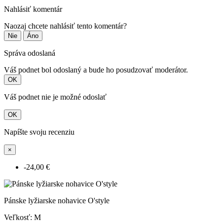
Nahlásiť komentár
Naozaj chcete nahlásiť tento komentár?
Nie
Áno
Správa odoslaná
Váš podnet bol odoslaný a bude ho posudzovať moderátor.
OK
Váš podnet nie je možné odoslať
OK
Napíšte svoju recenziu
×
-24,00 €
Pánske lyžiarske nohavice O'style
Veľkosť: M