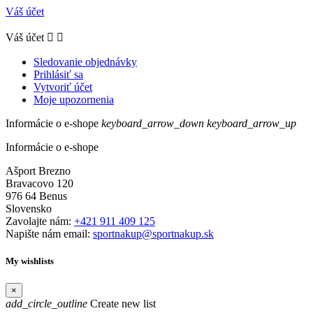
Váš účet
Váš účet


Sledovanie objednávky
Prihlásiť sa
Vytvoriť účet
Moje upozornenia
Informácie o e-shope
keyboard_arrow_down
keyboard_arrow_up
Informácie o e-shope
Ašport Brezno
Bravacovo 120
976 64 Benus
Slovensko
Zavolajte nám:
+421 911 409 125
Napište nám email:
sportnakup@sportnakup.sk
My wishlists
×
add_circle_outline
Create new list