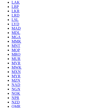
LAK
LBP
LKR
LRD
LSL
LYD
MAD
MDL
MGA
MMK
MNT
MOP
MRO
MUR
MVR
MWK
MXN
MYR
MZN
NAD
NGN
NOK
NPR
NZD
OMR