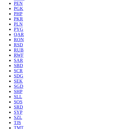
PEN
PGK
PHP
PKR
PLN
PYG
QAR
RON
RSD
RUB
RWF
SAR
SBD
SCR
SDG
SEK
SGD
SHP
SLL
SOS
SRD
SYP
SZL
TJS
TMT