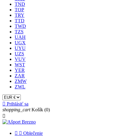
TND
TOP
TRY
TTD
TWD
TZS
UAH
UGX
UYU
UZS
VUV
WST
YER
ZAR
ZMW
ZWL

Prihlásiť sa
shopping_cart
Košík
(0)



Oblečenie