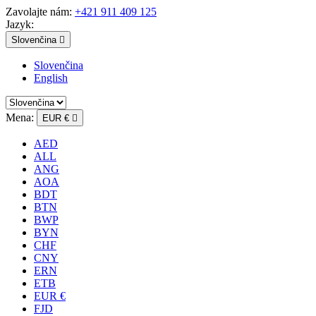
Zavolajte nám:
+421 911 409 125
Jazyk:
Slovenčina

Slovenčina
English
Mena:
EUR €

AED
ALL
ANG
AOA
BDT
BTN
BWP
BYN
CHF
CNY
ERN
ETB
EUR €
FJD