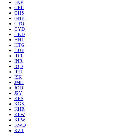
FKP
GEL
GHS
GNF
GTQ
GYD
HKD
HNL
HTG
HUF
IDR
INR
IQD
IRR
ISK
JMD
JOD
JPY
KES
KGS
KHR
KPW
KRW
KWD
KZT