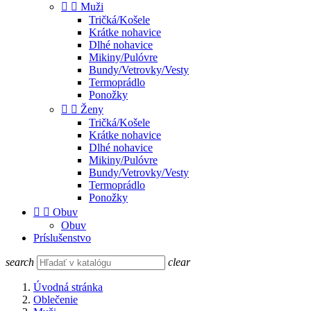


Muži
Tričká/Košele
Krátke nohavice
Dlhé nohavice
Mikiny/Pulóvre
Bundy/Vetrovky/Vesty
Termoprádlo
Ponožky


Ženy
Tričká/Košele
Krátke nohavice
Dlhé nohavice
Mikiny/Pulóvre
Bundy/Vetrovky/Vesty
Termoprádlo
Ponožky


Obuv
Obuv
Príslušenstvo
search
clear
Úvodná stránka
Oblečenie