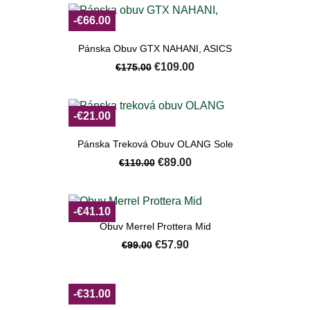
-€66.00
Pánska Obuv GTX NAHANI, ASICS
€109.00
€175.00
-€21.00
Pánska Treková Obuv OLANG Sole
€89.00
€110.00
-€41.10
Obuv Merrel Prottera Mid
€57.90
€99.00
-€31.00