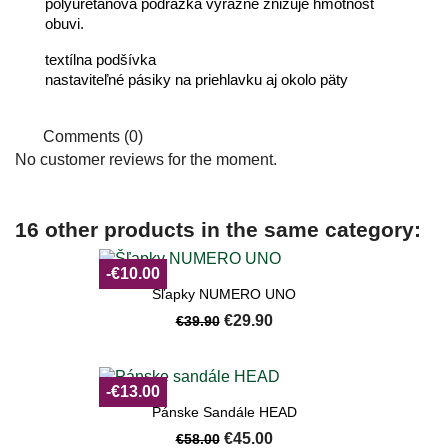
polyuretánová podrážka výrazne znižuje hmotnosť
obuvi.
textílna podšívka
nastaviteľné pásiky na priehlavku aj okolo päty
Comments (0)
No customer reviews for the moment.
16 other products in the same category:
-€10.00
Šľapky NUMERO UNO
€29.90
€39.90
-€13.00
Pánske Sandále HEAD
€45.00
€58.00