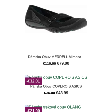
Dámska Obuv MERRELL Mimosa...
€79.00
€110.00
-€32.01
Pánska Obuv COPERO S ASICS
€43.99
€76.00
-€21.00