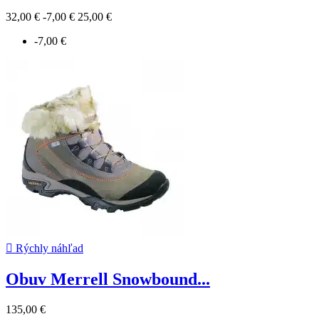
32,00 €
-7,00 €
25,00 €
-7,00 €

Rýchly náhľad
Obuv Merrell Snowbound...
135,00 €