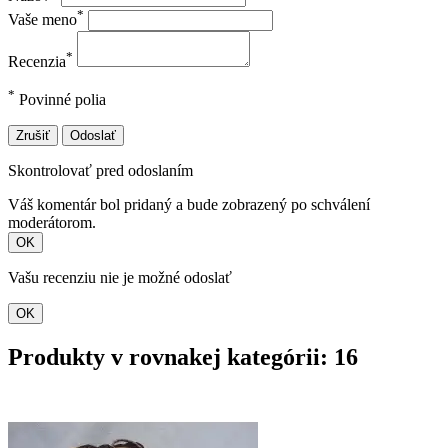
*
Vaše meno
*
Recenzia
*
Povinné polia
Zrušiť
Odoslať
Skontrolovať pred odoslaním
Váš komentár bol pridaný a bude zobrazený po schválení
moderátorom.
OK
Vašu recenziu nie je možné odoslať
OK
Produkty v rovnakej kategórii: 16