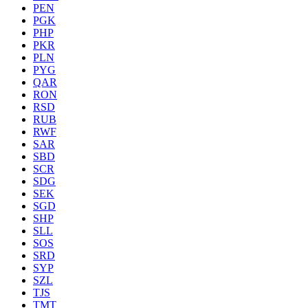
PEN
PGK
PHP
PKR
PLN
PYG
QAR
RON
RSD
RUB
RWF
SAR
SBD
SCR
SDG
SEK
SGD
SHP
SLL
SOS
SRD
SYP
SZL
TJS
TMT