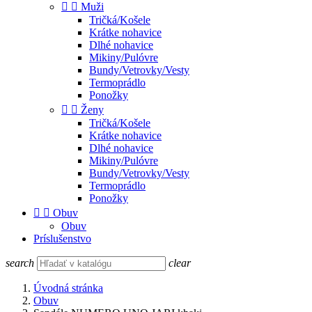


Muži
Tričká/Košele
Krátke nohavice
Dlhé nohavice
Mikiny/Pulóvre
Bundy/Vetrovky/Vesty
Termoprádlo
Ponožky


Ženy
Tričká/Košele
Krátke nohavice
Dlhé nohavice
Mikiny/Pulóvre
Bundy/Vetrovky/Vesty
Termoprádlo
Ponožky


Obuv
Obuv
Príslušenstvo
search
clear
Úvodná stránka
Obuv