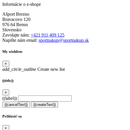
Informácie o e-shope
Ašport Brezno
Bravacovo 120
976 64 Benus
Slovensko
Zavolajte nám:
+421 911 409 125
Napište nám email:
sportnakup@sportnakup.sk
My wishlists
×
add_circle_outline
Create new list
((title))
×
((label))
((cancelText))
((createText))
Prihlásiť sa
×