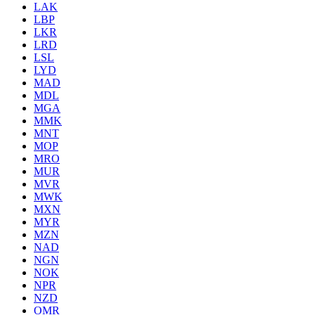
LAK
LBP
LKR
LRD
LSL
LYD
MAD
MDL
MGA
MMK
MNT
MOP
MRO
MUR
MVR
MWK
MXN
MYR
MZN
NAD
NGN
NOK
NPR
NZD
OMR