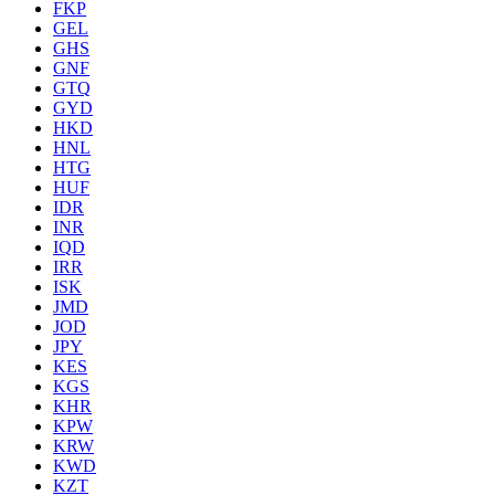
FKP
GEL
GHS
GNF
GTQ
GYD
HKD
HNL
HTG
HUF
IDR
INR
IQD
IRR
ISK
JMD
JOD
JPY
KES
KGS
KHR
KPW
KRW
KWD
KZT