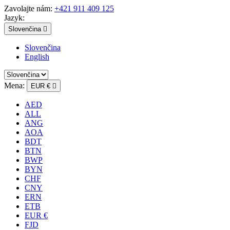
Zavolajte nám:
+421 911 409 125
Jazyk:
Slovenčina

Slovenčina
English
Mena:
EUR €

AED
ALL
ANG
AOA
BDT
BTN
BWP
BYN
CHF
CNY
ERN
ETB
EUR €
FJD