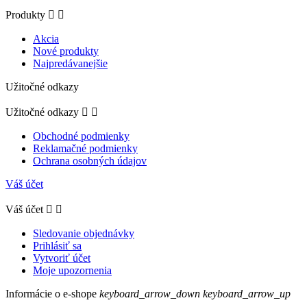
Produkty


Akcia
Nové produkty
Najpredávanejšie
Užitočné odkazy
Užitočné odkazy


Obchodné podmienky
Reklamačné podmienky
Ochrana osobných údajov
Váš účet
Váš účet


Sledovanie objednávky
Prihlásiť sa
Vytvoriť účet
Moje upozornenia
Informácie o e-shope
keyboard_arrow_down
keyboard_arrow_up