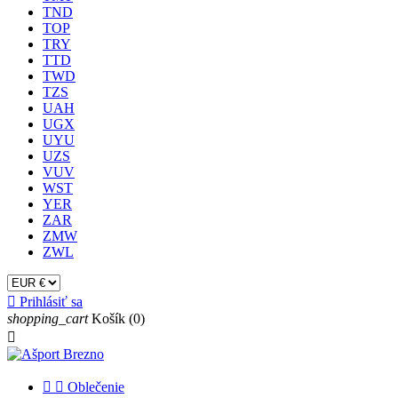
TND
TOP
TRY
TTD
TWD
TZS
UAH
UGX
UYU
UZS
VUV
WST
YER
ZAR
ZMW
ZWL

Prihlásiť sa
shopping_cart
Košík
(0)



Oblečenie