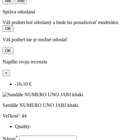
Nie
Áno
Správa odoslaná
Váš podnet bol odoslaný a bude ho posudzovať moderátor.
OK
Váš podnet nie je možné odoslať
OK
Napíšte svoju recenziu
×
-16,10 €
Sandále NUMERO UNO JARI khaki
Veľkosť: 44
Quality:
*
Názov