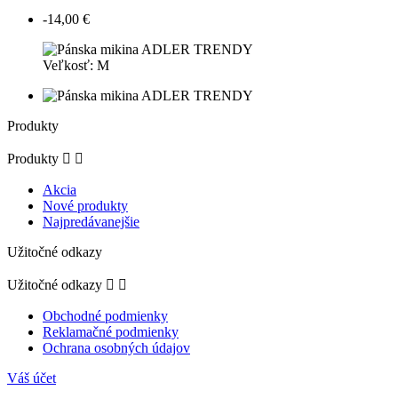
-14,00 €
Veľkosť: M
Produkty
Produkty


Akcia
Nové produkty
Najpredávanejšie
Užitočné odkazy
Užitočné odkazy


Obchodné podmienky
Reklamačné podmienky
Ochrana osobných údajov
Váš účet