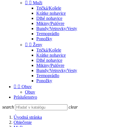


Muži
Tričká/Košele
Krátke nohavice
Dlhé nohavice
Mikiny/Pulóvre
Bundy/Vetrovky/Vesty
Termoprádlo
Ponožky


Ženy
Tričká/Košele
Krátke nohavice
Dlhé nohavice
Mikiny/Pulóvre
Bundy/Vetrovky/Vesty
Termoprádlo
Ponožky


Obuv
Obuv
Príslušenstvo
search
clear
Úvodná stránka
Oblečenie