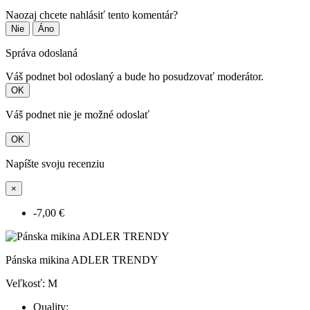
Naozaj chcete nahlásiť tento komentár?
Nie
Áno
Správa odoslaná
Váš podnet bol odoslaný a bude ho posudzovať moderátor.
OK
Váš podnet nie je možné odoslať
OK
Napíšte svoju recenziu
×
-7,00 €
Pánska mikina ADLER TRENDY
Veľkosť: M
Quality: