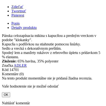
Zdieľať
Tweetnuť
Pinterest
Popis
Detaily produktu
Pánska celozapínacia mikina s kapucňou a predným vreckom v
podobe "klokanky".
Kapucňa s podšívkou na stiahnutie pomocou šnúrky.
Sedlo a vrecká s dekoratívnym prešitím.
Spodný lem a manžety rukávov z rebrového úpletu s prídavkom 5
% elastanu.
Zloženie:
65% bavlna, 35% polyester
Značka
ADLER
Kód
14701
Komentáre (0)
Na tento produkt momentálne nie je pridaná žiadna recenzia.
Vaše hodnotenie nie je možné odoslať
OK
Nahlásiť komentár