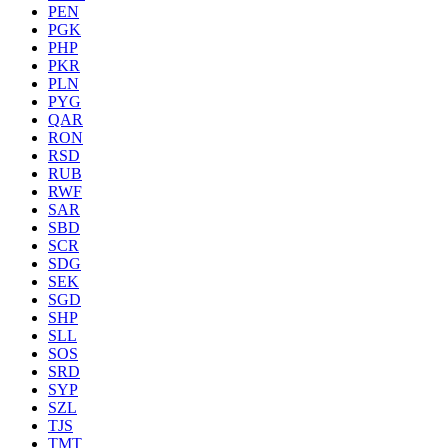
PEN
PGK
PHP
PKR
PLN
PYG
QAR
RON
RSD
RUB
RWF
SAR
SBD
SCR
SDG
SEK
SGD
SHP
SLL
SOS
SRD
SYP
SZL
TJS
TMT