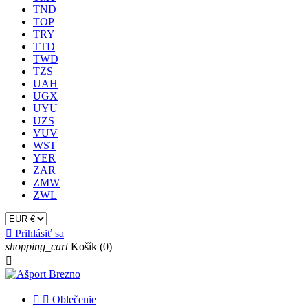
TND
TOP
TRY
TTD
TWD
TZS
UAH
UGX
UYU
UZS
VUV
WST
YER
ZAR
ZMW
ZWL

Prihlásiť sa
shopping_cart
Košík
(0)



Oblečenie