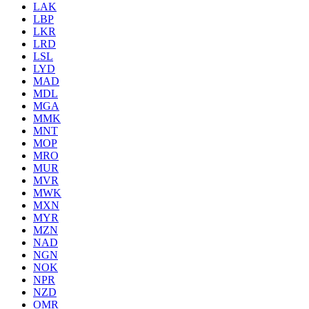
LAK
LBP
LKR
LRD
LSL
LYD
MAD
MDL
MGA
MMK
MNT
MOP
MRO
MUR
MVR
MWK
MXN
MYR
MZN
NAD
NGN
NOK
NPR
NZD
OMR