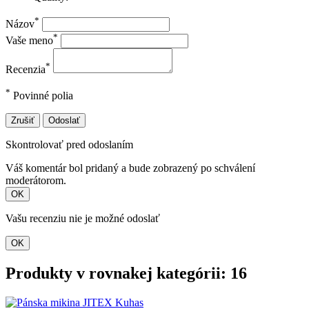
*
Názov
*
Vaše meno
*
Recenzia
*
Povinné polia
Zrušiť
Odoslať
Skontrolovať pred odoslaním
Váš komentár bol pridaný a bude zobrazený po schválení
moderátorom.
OK
Vašu recenziu nie je možné odoslať
OK
Produkty v rovnakej kategórii: 16