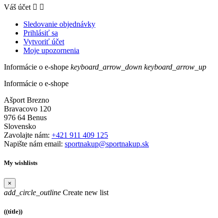
Váš účet


Sledovanie objednávky
Prihlásiť sa
Vytvoriť účet
Moje upozornenia
Informácie o e-shope
keyboard_arrow_down
keyboard_arrow_up
Informácie o e-shope
Ašport Brezno
Bravacovo 120
976 64 Benus
Slovensko
Zavolajte nám:
+421 911 409 125
Napište nám email:
sportnakup@sportnakup.sk
My wishlists
×
add_circle_outline
Create new list
((title))