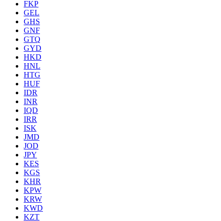
FKP
GEL
GHS
GNF
GTQ
GYD
HKD
HNL
HTG
HUF
IDR
INR
IQD
IRR
ISK
JMD
JOD
JPY
KES
KGS
KHR
KPW
KRW
KWD
KZT