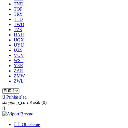
TND
TOP
TRY
TTD
TWD
TZS
UAH
UGX
UYU
UZS
VUV
WST
YER
ZAR
ZMW
ZWL

Prihlásiť sa
shopping_cart
Košík
(0)



Oblečenie