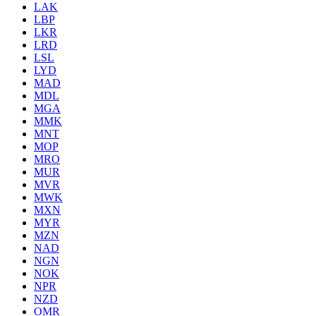
LAK
LBP
LKR
LRD
LSL
LYD
MAD
MDL
MGA
MMK
MNT
MOP
MRO
MUR
MVR
MWK
MXN
MYR
MZN
NAD
NGN
NOK
NPR
NZD
OMR