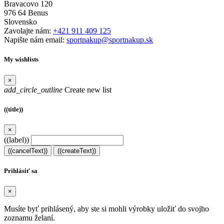
Bravacovo 120
976 64 Benus
Slovensko
Zavolajte nám:
+421 911 409 125
Napište nám email:
sportnakup@sportnakup.sk
My wishlists
×
add_circle_outline
Create new list
((title))
×
((label))
((cancelText))
((createText))
Prihlásiť sa
×
Musíte byť prihlásený, aby ste si mohli výrobky uložiť do svojho
zoznamu želaní.