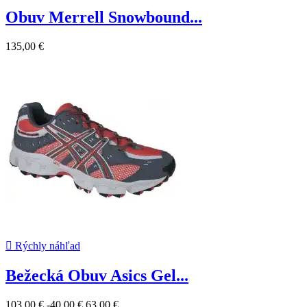
Obuv Merrell Snowbound...
135,00 €

Rýchly náhľad
Bežecká Obuv Asics Gel...
103,00 €
-40,00 €
63,00 €