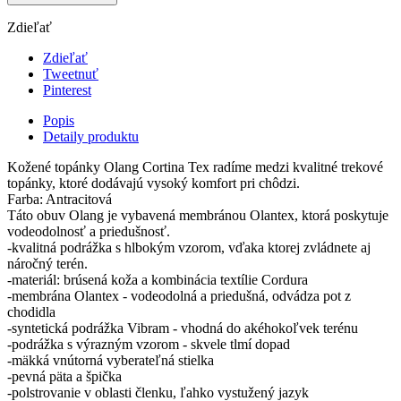
Zdieľať
Zdieľať
Tweetnuť
Pinterest
Popis
Detaily produktu
Kožené topánky Olang Cortina Tex radíme medzi kvalitné trekové
topánky, ktoré dodávajú vysoký komfort pri chôdzi.
Farba: Antracitová
Táto obuv Olang je vybavená membránou Olantex, ktorá poskytuje
vodeodolnosť a priedušnosť.
-kvalitná podrážka s hlbokým vzorom, vďaka ktorej zvládnete aj
náročný terén.
-materiál: brúsená koža a kombinácia textílie Cordura
-membrána Olantex - vodeodolná a priedušná, odvádza pot z
chodidla
-syntetická podrážka Vibram - vhodná do akéhokoľvek terénu
-podrážka s výrazným vzorom - skvele tlmí dopad
-mäkká vnútorná vyberateľná stielka
-pevná päta a špička
-polstrovanie v oblasti členku, ľahko vystužený jazyk