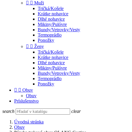


Muži
Tričká/Košele
Krátke nohavice
Dlhé nohavice
Mikiny/Pulóvre
Bundy/Vetrovky/Vesty
Termoprádlo
Ponožky


Ženy
Tričká/Košele
Krátke nohavice
Dlhé nohavice
Mikiny/Pulóvre
Bundy/Vetrovky/Vesty
Termoprádlo
Ponožky


Obuv
Obuv
Príslušenstvo
search
clear
Úvodná stránka
Obuv