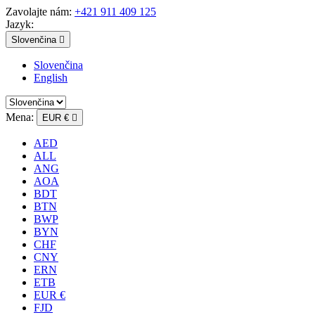
Zavolajte nám:
+421 911 409 125
Jazyk:
Slovenčina

Slovenčina
English
Mena:
EUR €

AED
ALL
ANG
AOA
BDT
BTN
BWP
BYN
CHF
CNY
ERN
ETB
EUR €
FJD