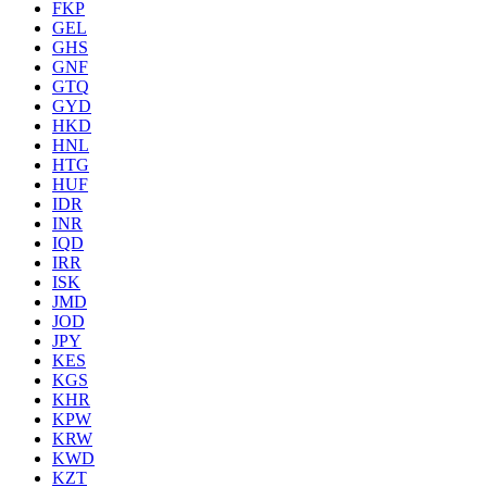
FKP
GEL
GHS
GNF
GTQ
GYD
HKD
HNL
HTG
HUF
IDR
INR
IQD
IRR
ISK
JMD
JOD
JPY
KES
KGS
KHR
KPW
KRW
KWD
KZT