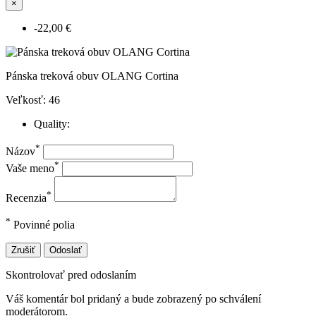
×
-22,00 €
Pánska treková obuv OLANG Cortina
Veľkosť: 46
Quality:
*
Názov
*
Vaše meno
*
Recenzia
*
Povinné polia
Zrušiť
Odoslať
Skontrolovať pred odoslaním
Váš komentár bol pridaný a bude zobrazený po schválení
moderátorom.