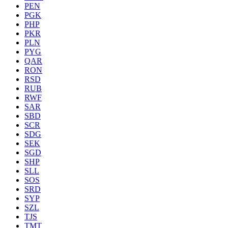
PEN
PGK
PHP
PKR
PLN
PYG
QAR
RON
RSD
RUB
RWF
SAR
SBD
SCR
SDG
SEK
SGD
SHP
SLL
SOS
SRD
SYP
SZL
TJS
TMT