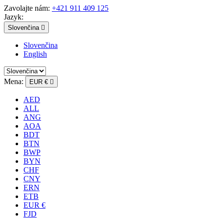
Zavolajte nám:
+421 911 409 125
Jazyk:
Slovenčina

Slovenčina
English
Mena:
EUR €

AED
ALL
ANG
AOA
BDT
BTN
BWP
BYN
CHF
CNY
ERN
ETB
EUR €
FJD