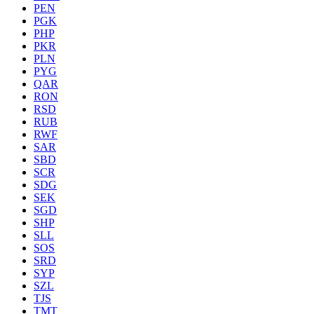
PEN
PGK
PHP
PKR
PLN
PYG
QAR
RON
RSD
RUB
RWF
SAR
SBD
SCR
SDG
SEK
SGD
SHP
SLL
SOS
SRD
SYP
SZL
TJS
TMT