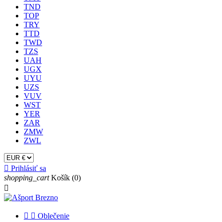
TND
TOP
TRY
TTD
TWD
TZS
UAH
UGX
UYU
UZS
VUV
WST
YER
ZAR
ZMW
ZWL

Prihlásiť sa
shopping_cart
Košík
(0)



Oblečenie