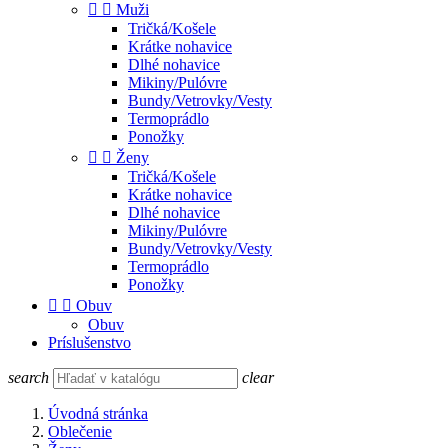


Muži
Tričká/Košele
Krátke nohavice
Dlhé nohavice
Mikiny/Pulóvre
Bundy/Vetrovky/Vesty
Termoprádlo
Ponožky


Ženy
Tričká/Košele
Krátke nohavice
Dlhé nohavice
Mikiny/Pulóvre
Bundy/Vetrovky/Vesty
Termoprádlo
Ponožky


Obuv
Obuv
Príslušenstvo
search
clear
Úvodná stránka
Oblečenie