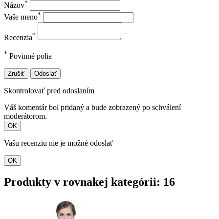
*
Názov
*
Vaše meno
*
Recenzia
*
Povinné polia
Zrušiť
Odoslať
Skontrolovať pred odoslaním
Váš komentár bol pridaný a bude zobrazený po schválení
moderátorom.
OK
Vašu recenziu nie je možné odoslať
OK
Produkty v rovnakej kategórii: 16