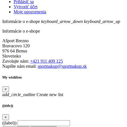
Prihlásiť sa
Vytvoriť účet
Moje upozornenia
Informácie o e-shope
keyboard_arrow_down
keyboard_arrow_up
Informácie o e-shope
Ašport Brezno
Bravacovo 120
976 64 Benus
Slovensko
Zavolajte nám:
+421 911 409 125
Napište nám email:
sportnakup@sportnakup.sk
My wishlists
×
add_circle_outline
Create new list
((title))
×
((label))