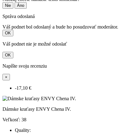
Nie
Áno
Správa odoslaná
Váš podnet bol odoslaný a bude ho posudzovať moderátor.
OK
Váš podnet nie je možné odoslať
OK
Napíšte svoju recenziu
×
-17,10 €
Dámske kraťasy ENVY Chena IV.
Veľkosť: 38
Quality: