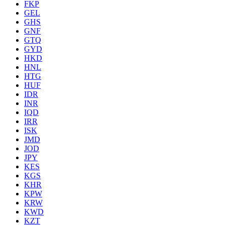
FKP
GEL
GHS
GNF
GTQ
GYD
HKD
HNL
HTG
HUF
IDR
INR
IQD
IRR
ISK
JMD
JOD
JPY
KES
KGS
KHR
KPW
KRW
KWD
KZT