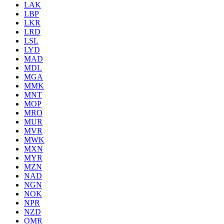
LAK
LBP
LKR
LRD
LSL
LYD
MAD
MDL
MGA
MMK
MNT
MOP
MRO
MUR
MVR
MWK
MXN
MYR
MZN
NAD
NGN
NOK
NPR
NZD
OMR