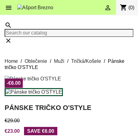
shopping_cart


(0)
search
clear
Home
Oblečenie
Muži
Tričká/Košele
Pánske
tričko O'STYLE
-€6.00
PÁNSKE TRIČKO O'STYLE
€29.00
€23.00
SAVE €6.00