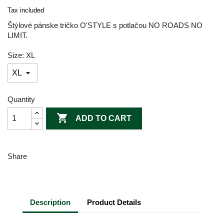
Tax included
Štýlové pánske tričko O'STYLE s potlačou NO ROADS NO
LIMIT.
Size: XL
Quantity

ADD TO CART
Share
Description
Product Details