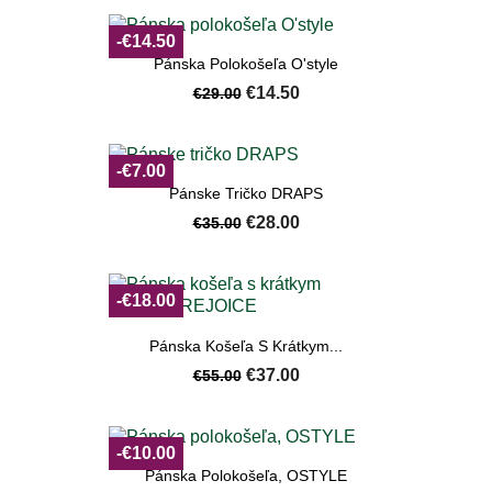
-€14.50
Pánska Polokošeľa O'style
€14.50
€29.00
-€7.00
Pánske Tričko DRAPS
€28.00
€35.00
-€18.00
Pánska Košeľa S Krátkym...
€37.00
€55.00
-€10.00
Pánska Polokošeľa, OSTYLE